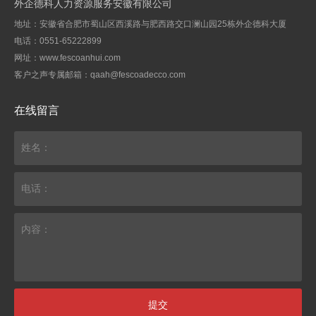
外企德科人力资源服务安徽有限公司
地址：安徽省合肥市蜀山区西溪路与肥西路交口澜山园25栋外企德科大厦
电话：
0551-65222899
网址：www.fescoanhui.com
客户之声专属邮箱：qaah@fescoadecco.com
在线留言
姓名：
电话：
内容：
提交