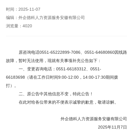
时间：2025-11-07
编辑：外企德科人力资源服务安徽有限公司
浏览量：4020
原咨询电话
0551-65222899-7086、0551-64680860因线路
故障，暂时无法使用，现就有关事项补充公告如下：
一、
变更咨询电话：
0551-66183312、0551-
66183698（请在工作日时间9:00-12:00，14:00-17:30期间拨
打）。
二、
原公告中其他信息不变，特此公告！
在此对给各位带来的不便表示诚挚的歉意，敬请谅解。
外企德科人力资源服务安徽有限公司
2025年11月7日