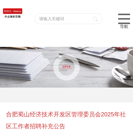
导航
合肥蜀山经济技术开发区管理委员会2025年社
区工作者招聘补充公告