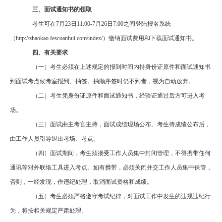
三、面试通知书的领取
考生可在7月23
日
11:00-7月26日7:00之间登陆报名系统
（http://zhaokao.fescoanhui.com/index/）缴纳面试费用和下载面试通知书。
四、有关要求
（一）考生必须在上述规定的报到时间内持身份证原件和面试通知书
到面试考点候考室报到、抽签。抽顺序签时仍不到者，视为自动放弃。
（二）考生凭身份证原件和面试通知书，经验证通过后方可进入考
场。
（三）面试由主考官主持，面试成绩现场公布。考生待成绩公布后，
由工作人员引导退出考场、考点。
（四）面试期间，考生须接受工作人员集中封闭管理，不得携带任何
通讯等对外联络工具进入考点。如有携带，必须关闭并交工作人员集中保管，
否则，一经发现，作违纪处理，取消面试资格和成绩。
（五）考生必须严格遵守考试纪律，对面试工作中发生的违规违纪行
为，将按相关规定严肃处理。